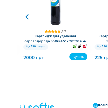
3
й смолой
Картридж для удаления
Карт
сероводорода Softis 4,5" х 20" 20 мкм
S
10
3
3
10
3
3
Від
390
грн/пл.
Від
390
Купить
Купить
2000 грн
225 г
Комп