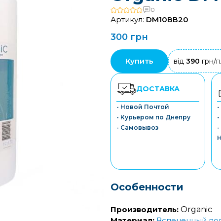
0
Артикул:
DM10ВВ20
300 грн
Купить
від
390
грн/п
ДОСТАВКА
- Новой Почтой
- Курьером по Днепру
-
- Самовывоз
-
Особенности
Производитель:
Organic
Материал:
Вспененный по