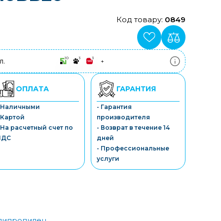
Код товару:
0849
10
3
3
л.
+
ПриватБанк
3-10 платежів, кредит 0.01%
Монобанк
ОПЛАТА
ГАРАНТИЯ
3-7 платежів, кредит 0.01%
ПУМБ
- Наличными
- Гарантия
3-10 платежів, кредит 0.01%
 Картой
производителя
А-Банк
3-10 платежів, кредит 0.01%
 На расчетный счет по
- Возврат в течение 14
OTP-Банк
НДС
дней
3-10 платежів, кредит 0.01%
- Профессиональные
Sens-Банк
услуги
3-10 платежів, кредит 0.01%
липропилен