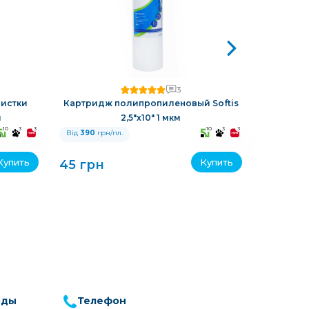
3
истки
Картридж полипропиленовый Softis
Картрид
м
2,5"х10" 1 мкм
10
3
3
10
3
3
Від
390
грн/пл.
Від
390
гр
Купить
Купить
45 грн
45 грн
оды
Телефон