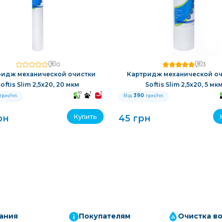
0
3
ридж механической очистки
Картридж механической оч
oftis Slim 2,5x20, 20 мкм
Softis Slim 2,5x20, 5 мк
10
3
3
грн/пл.
Від
390
грн/пл.
Купить
рн
45 грн
ания
Покупателям
Очистка в