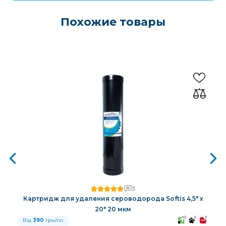
Похожие товары
3
Картридж для удаления сероводорода Softis 4,5" х
20" 20 мкм
3
10
3
3
Від
390
грн/пл.