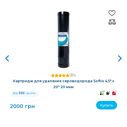
3
Картридж для удаления сероводорода Softis 4,5" х
20" 20 мкм
3
10
3
3
Від
390
грн/пл.
Купить
2000 грн