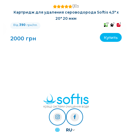
3
Картридж для удаления сероводорода Softis 4,5" х
20" 20 мкм
3
10
3
3
Від
390
грн/пл.
Купить
2000 грн
RU