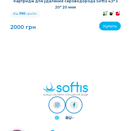
Картридж для удаления сероводорода Softis 4,5" х
20" 20 мкм
3
10
3
3
Від
390
грн/пл.
Купить
2000 грн
RU