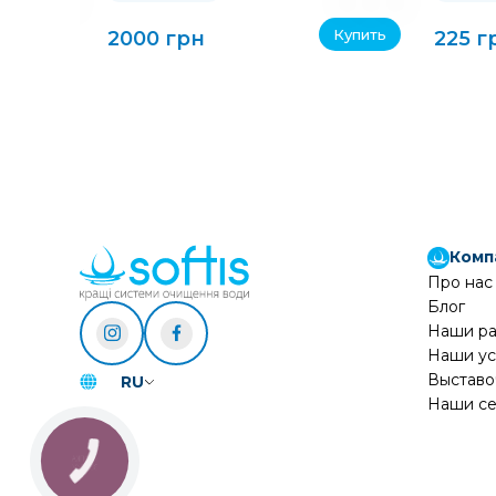
Купить
Купить
2000 грн
225 г
Комп
Про нас
Блог
Наши р
Наши ус
Выставо
RU
Наши се