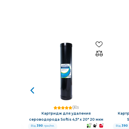
3
й смолой
Картридж для удаления
Карт
сероводорода Softis 4,5" х 20" 20 мкм
S
10
3
3
10
3
3
Від
390
грн/пл.
Від
390