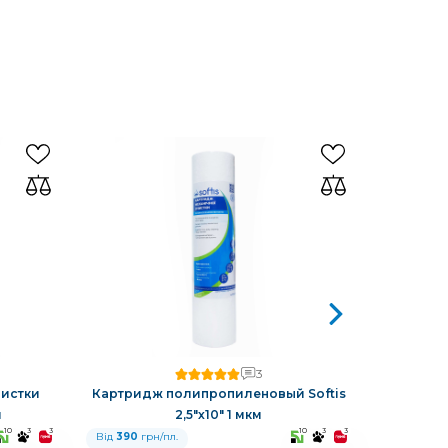
3
истки
Картридж полипропиленовый Softis
Картрид
м
2,5"х10" 1 мкм
10
3
3
10
3
3
Від
390
грн/пл.
Від
390
гр