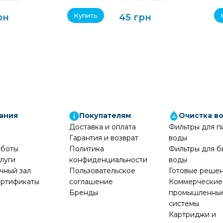
Купить
рн
45 грн
ания
Покупателям
Очистка в
Доставка и оплата
Фильтры для п
Гарантия и возврат
воды
аботы
Политика
Фильтры для б
луги
конфиденциальности
воды
чный зал
Пользовательское
Готовые реше
ртификаты
соглашение
Коммерческие
Бренды
промышленны
системы
Картриджи и