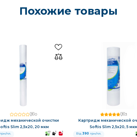
Похожие товары
0
3
ридж механической очистки
Картридж механической оч
oftis Slim 2,5x20, 20 мкм
Softis Slim 2,5x20, 5 мк
10
3
3
грн/пл.
Від
390
грн/пл.