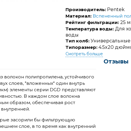
Производитель:
Pentek
Материал:
Вспененный по
Рейтинг фильтрации:
25 м
Температура воды:
Для хо
воды
Тип колб:
Универсальные
Типоразмер:
4.5x20 дюймо
Смотреть больше
Отзывы
з волокон полипропилена, устойчивого
вух слоев, "вложенных" один внутрь
5мкм) элементы серии DGD представляют
тивностью. В каждом слое волокна
ным образом, обеспечивая рост
 внутренней.
торые засорили бы фильтрующую
нешнем слое, в то время как внутренний