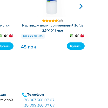
3
истки
Картридж полипропиленовый Softis
Картрид
м
2,5"х10" 1 мкм
10
3
3
10
3
3
Від
390
грн/пл.
Від
390
гр
Купить
Купить
45 грн
45 грн
оды
Телефон
итьевой
+38 067 360 07 07
+38 099 360 07 07