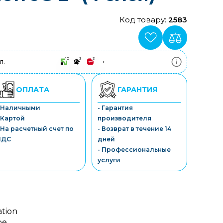
Код товару:
2583
10
3
3
л.
+
ПриватБанк
3-10 платежів, кредит 0.01%
Монобанк
ОПЛАТА
ГАРАНТИЯ
3-7 платежів, кредит 0.01%
ПУМБ
- Наличными
- Гарантия
3-10 платежів, кредит 0.01%
 Картой
производителя
А-Банк
3-10 платежів, кредит 0.01%
 На расчетный счет по
- Возврат в течение 14
OTP-Банк
НДС
дней
3-10 платежів, кредит 0.01%
- Профессиональные
Sens-Банк
услуги
3-10 платежів, кредит 0.01%
ation
ое