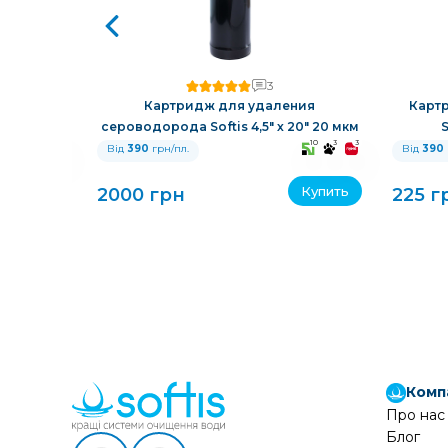
3
й смолой
Картридж для удаления
Карт
сероводорода Softis 4,5" х 20" 20 мкм
S
10
3
3
10
3
3
Від
390
грн/пл.
Від
390
Купить
Купить
2000 грн
225 г
Комп
Про нас
Блог