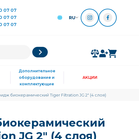
0 07 07
0 07 07
RU
0 07 07
Дополнительное
оборудование и
АКЦИИ
комплектующие
идж биокерамический Tiger Filtration JG 2" (4 слоя)
биокерамический
tion JG 2" (4 слоя)