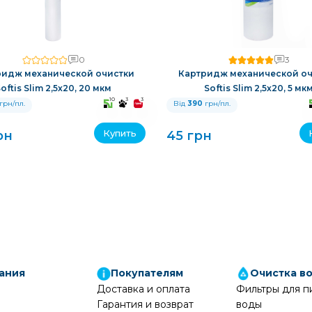
0
3
ридж механической очистки
Картридж механической оч
oftis Slim 2,5x20, 20 мкм
Softis Slim 2,5x20, 5 мк
10
3
3
грн/пл.
Від
390
грн/пл.
Купить
рн
45 грн
ания
Покупателям
Очистка в
Доставка и оплата
Фильтры для п
Гарантия и возврат
воды