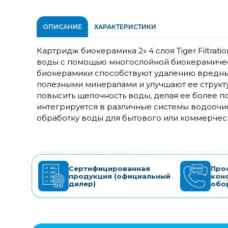
ОПИСАНИЕ
ХАРАКТЕРИСТИКИ
Картридж биокерамика 2» 4 слоя Tiger Filtrat
воды с помощью многослойной биокерамичес
биокерамики способствуют удалению вредны
полезными минералами и улучшают ее структу
повысить щелочность воды, делая ее более п
интегрируется в различные системы водоочи
обработку воды для бытового или коммерчес
Сертифицированная
Про
продукция (официальный
кон
дилер)
обо