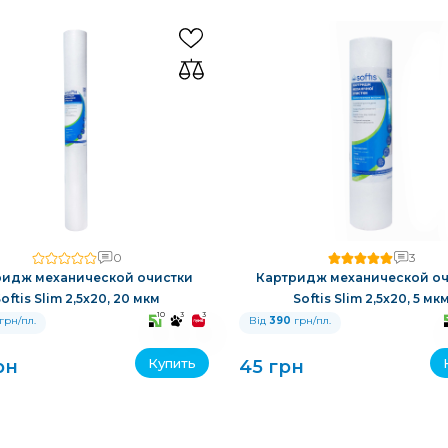
0
3
ридж механической очистки
Картридж механической оч
oftis Slim 2,5x20, 20 мкм
Softis Slim 2,5x20, 5 мк
10
3
3
грн/пл.
Від
390
грн/пл.
Купить
рн
45 грн