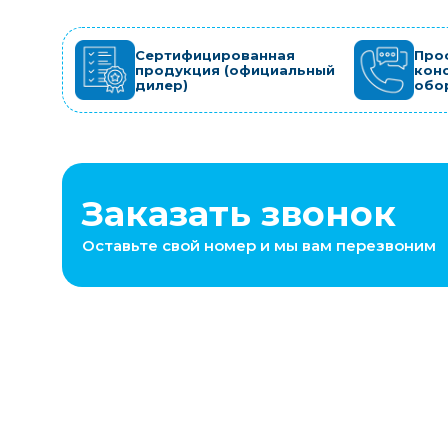
Сертифицированная
Про
продукция (официальный
кон
дилер)
обо
Заказать звонок
Оставьте свой номер и мы вам перезвоним