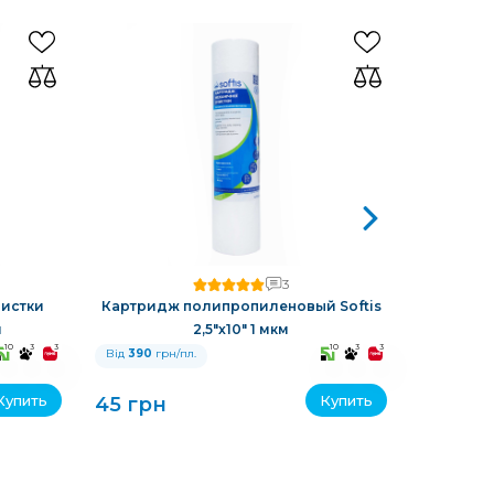
3
истки
Картридж полипропиленовый Softis
Картрид
м
2,5"х10" 1 мкм
10
3
3
10
3
3
Від
390
грн/пл.
Від
390
гр
Купить
Купить
45 грн
45 грн