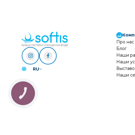
Комп
Про нас
Блог
Наши р
Наши ус
Выставо
RU
Наши се
КНОПКА
ЗВ'ЯЗКУ