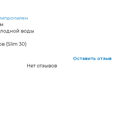
липропилен
км
олодной воды
в (Slim 30)
Оставить отзыв
Нет отзывов