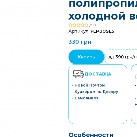
полипропи
холодной 
0
Артикул:
FLP30SL5
330 грн
Купить
від
390
грн/п
ДОСТАВКА
- Новой Почтой
- Курьером по Днепру
-
- Самовывоз
-
Особенности