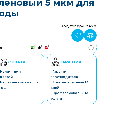
леновый 5 мкм для
воды
Код товару:
2420
10
3
3
л.
+
ПриватБанк
3-10 платежів, кредит 0.01%
Монобанк
ОПЛАТА
ГАРАНТИЯ
3-7 платежів, кредит 0.01%
ПУМБ
- Наличными
- Гарантия
3-10 платежів, кредит 0.01%
 Картой
производителя
А-Банк
3-10 платежів, кредит 0.01%
 На расчетный счет по
- Возврат в течение 14
OTP-Банк
НДС
дней
3-10 платежів, кредит 0.01%
- Профессиональные
Sens-Банк
услуги
3-10 платежів, кредит 0.01%