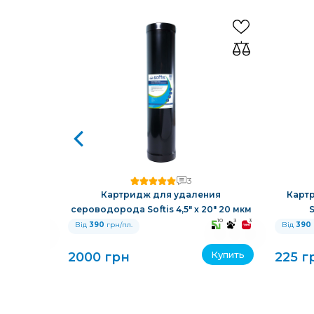
3
й смолой
Картридж для удаления
Карт
сероводорода Softis 4,5" х 20" 20 мкм
S
10
3
3
10
3
3
Від
390
грн/пл.
Від
390
Купить
Купить
2000 грн
225 г