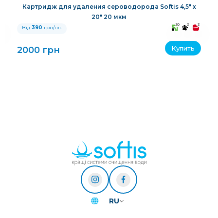
Картридж для удаления сероводорода Softis 4,5" х
20" 20 мкм
3
10
3
3
Від
390
грн/пл.
Купить
2000 грн
RU