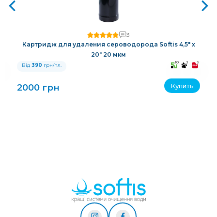
3
Картридж для удаления сероводорода Softis 4,5" х
20" 20 мкм
3
10
3
3
Від
390
грн/пл.
Купить
2000 грн