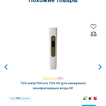
Похожие товары
0
TDS-метр Filtrons TDS-M1 для измерения
минерализации воды M1
3
10
3
3
Від
390
грн/пл.