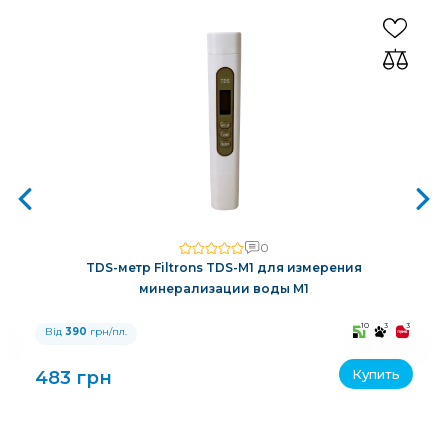
0
TDS-метр Filtrons TDS-M1 для измерения
минерализации воды M1
3
10
3
3
Від
390
грн/пл.
Купить
483 грн