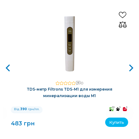
0
TDS-метр Filtrons TDS-M1 для измерения
минерализации воды M1
3
10
3
3
Від
390
грн/пл.
Купить
483 грн