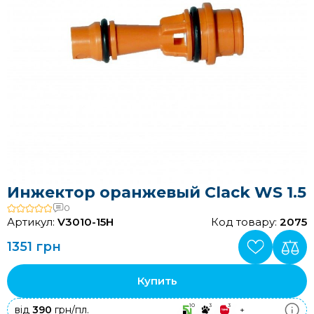
Инжектор оранжевый Clack WS 1.5
0
Артикул:
V3010-15H
Код товару:
2075
1351 грн
Купить
10
3
3
від
390
грн/пл.
+