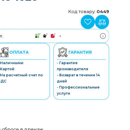
Код товару:
0449
10
3
3
л.
+
ПриватБанк
3-10 платежів, кредит 0.01%
Монобанк
ОПЛАТА
ГАРАНТИЯ
3-7 платежів, кредит 0.01%
ПУМБ
- Наличными
- Гарантия
3-10 платежів, кредит 0.01%
 Картой
производителя
А-Банк
3-10 платежів, кредит 0.01%
 На расчетный счет по
- Возврат в течение 14
OTP-Банк
НДС
дней
3-10 платежів, кредит 0.01%
- Профессиональные
Sens-Банк
услуги
3-10 платежів, кредит 0.01%
 сбросе в дренаж