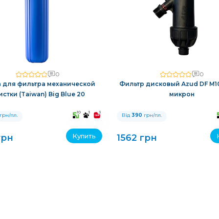
0
0
 для фильтра механической
Фильтр дисковый Azud DF M10
истки (Taiwan) Big Blue 20
микрон
10
3
3
грн/пл.
Від
390
грн/пл.
Купить
грн
1562 грн