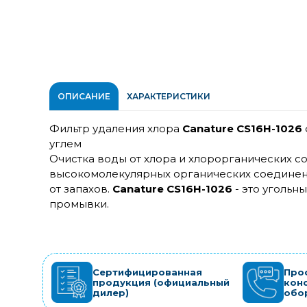
ОПИСАНИЕ
ХАРАКТЕРИСТИКИ
Фильтр удаления хлора
Canature CS16H-1026
углем
Очистка воды от хлора и хлорорганических с
высокомолекулярных органических соединени
от запахов.
Canature CS16H-1026
- это угольн
промывки.
Сертифицированная
Про
продукция (официальный
кон
дилер)
обо