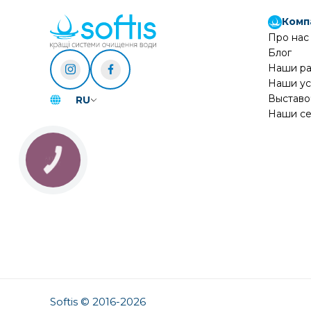
Комп
Про нас
Блог
Наши р
Наши ус
Выставо
RU
Наши се
Softis © 2016-2026