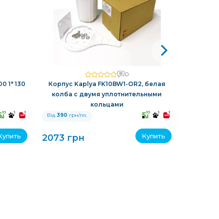
0
0 1" 130
Корпус Kaplya FK10BW1-OR2, белая
Автомат
колба с двумя уплотнительными
обратной
кольцами
10
3
3
10
3
3
Від
390
грн/пл.
Від
390
гр
Купить
Купить
2073 грн
11610 г