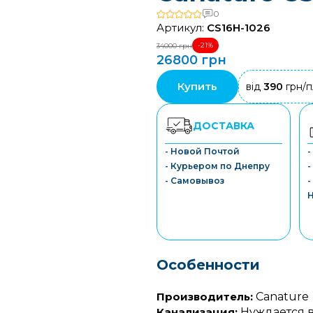
0
Артикул:
CS16H-1026
-21%
34000 грн
26800 грн
Купить
від
390
грн/п
ДОСТАВКА
- Новой Почтой
- Курьером по Днепру
-
- Самовывоз
-
Особенности
Производитель:
Canature
Канализация:
Нуждается в