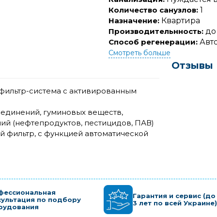
Количество санузлов:
1
Назначение:
Квартира
Производительнность:
до 
Способ регенерации:
Авт
Смотреть больше
Отзывы
фильтр-система с активированным
оединений, гуминовых веществ,
й (нефтепродуктов, пестицидов, ПАВ)
ый фильтр, с функцией автоматической
фессиональная
Гарантия и сервис (до
сультация по подбору
3 лет по всей Украине)
рудования