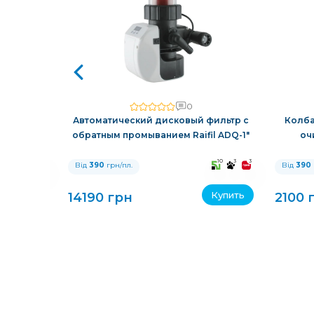
0
еской
Автоматический дисковый фильтр с
Колба
0
обратным промыванием Raifil ADQ-1"
оч
10
3
3
10
3
3
Від
390
грн/пл.
Від
390
Купить
Купить
14190 грн
2100 