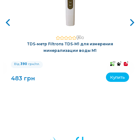
0
TDS-метр Filtrons TDS-M1 для измерения
минерализации воды M1
3
10
3
3
Від
390
грн/пл.
Купить
483 грн