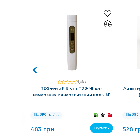
0
,5 DLFC к
TDS-метр Filtrons TDS-M1 для
Адаптер
измерения минерализации воды M1
10
3
3
10
3
3
Від
390
грн/пл.
Від
390
Купить
Купить
483 грн
528 г