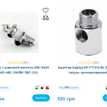
0
0
 + шаровой вентиль 3/8» Raifil
Адаптер Kaplya KP-FT1214-BL (1/2
(AD-4BC-3W/BV-3BC-CH)
латунь, хромированны
10
3
3
грн/пл.
Від
390
грн/пл.
Купить
рн
320 грн