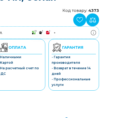
Код товару:
4373
10
3
3
л.
+
ПриватБанк
3-10 платежів, кредит 0.01%
Монобанк
ОПЛАТА
ГАРАНТИЯ
3-7 платежів, кредит 0.01%
ПУМБ
- Наличными
- Гарантия
3-10 платежів, кредит 0.01%
 Картой
производителя
А-Банк
3-10 платежів, кредит 0.01%
 На расчетный счет по
- Возврат в течение 14
OTP-Банк
НДС
дней
3-10 платежів, кредит 0.01%
- Профессиональные
Sens-Банк
услуги
3-10 платежів, кредит 0.01%