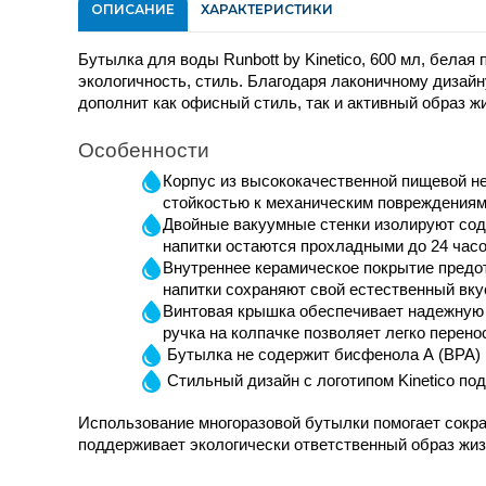
ОПИСАНИЕ
ХАРАКТЕРИСТИКИ
Бутылка для воды Runbott by Kinetico, 600 мл, белая 
экологичность, стиль. Благодаря лаконичному дизайн
дополнит как офисный стиль, так и активный образ жи
Особенности
Корпус из высококачественной пищевой н
стойкостью к механическим повреждениям
Двойные вакуумные стенки изолируют сод
напитки остаются прохладными до 24 часов
Внутреннее керамическое покрытие предот
напитки сохраняют свой естественный вку
Винтовая крышка обеспечивает надежную г
ручка на колпачке позволяет легко перено
Бутылка не содержит бисфенола А (BPA)
Стильный дизайн с логотипом Kinetico по
Использование многоразовой бутылки помогает сократ
поддерживает экологически ответственный образ жиз