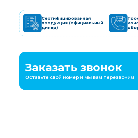
Сертифицированная
Про
продукция (официальный
кон
дилер)
обо
Заказать звонок
Оставьте свой номер и мы вам перезвоним