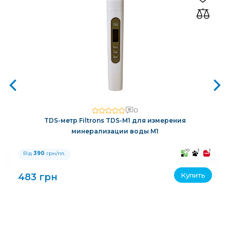
0
TDS-метр Filtrons TDS-M1 для измерения
минерализации воды M1
3
10
3
3
Від
390
грн/пл.
Купить
483 грн