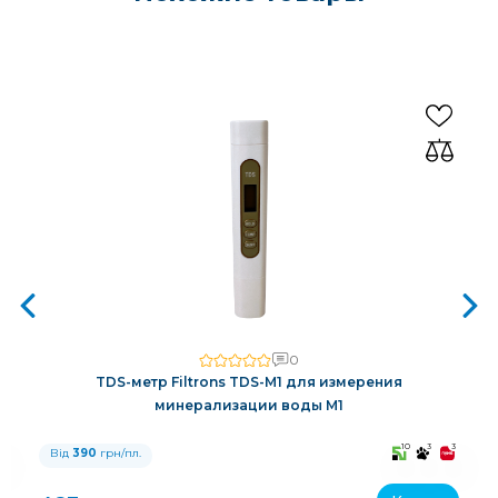
0
TDS-метр Filtrons TDS-M1 для измерения
минерализации воды M1
3
10
3
3
Від
390
грн/пл.