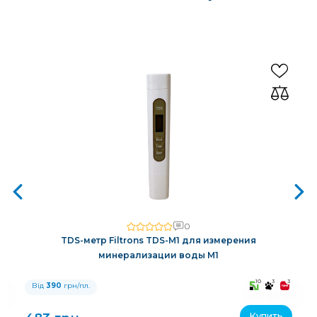
0
TDS-метр Filtrons TDS-M1 для измерения
минерализации воды M1
3
10
3
3
Від
390
грн/пл.
Купить