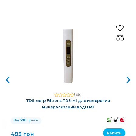
0
TDS-метр Filtrons TDS-M1 для измерения
минерализации воды M1
3
10
3
3
Від
390
грн/пл.
Купить
483 грн