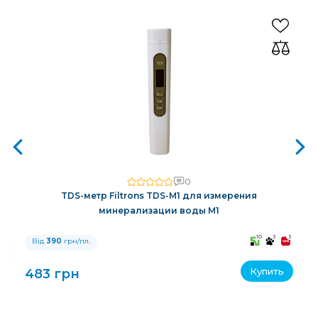
0
TDS-метр Filtrons TDS-M1 для измерения
минерализации воды M1
3
10
3
3
Від
390
грн/пл.
Купить
483 грн