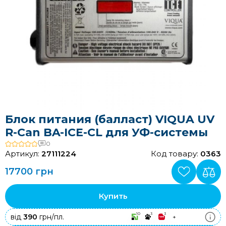
Блок питания (балласт) VIQUA UV
R-Can BA-ICE-CL для УФ-системы
0
Артикул:
27111224
Код товару:
0363
17700 грн
Купить
10
3
3
від
390
грн/пл.
+