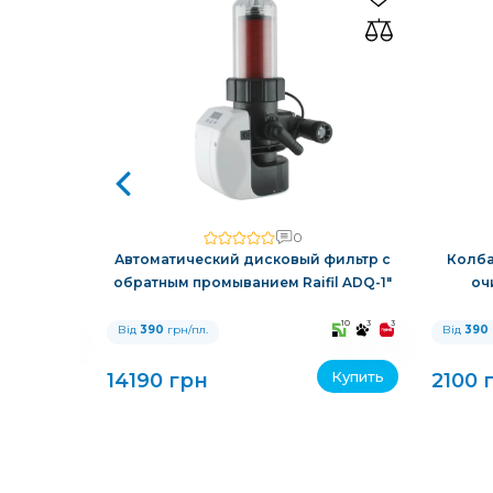
0
еской
Автоматический дисковый фильтр с
Колба
0
обратным промыванием Raifil ADQ-1"
оч
10
3
3
10
3
3
Від
390
грн/пл.
Від
390
Купить
Купить
14190 грн
2100 