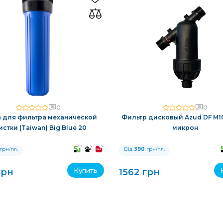
0
0
 для фильтра механической
Фильтр дисковый Azud DF M10
истки (Taiwan) Big Blue 20
микрон
10
3
3
грн/пл.
Від
390
грн/пл.
Купить
грн
1562 грн