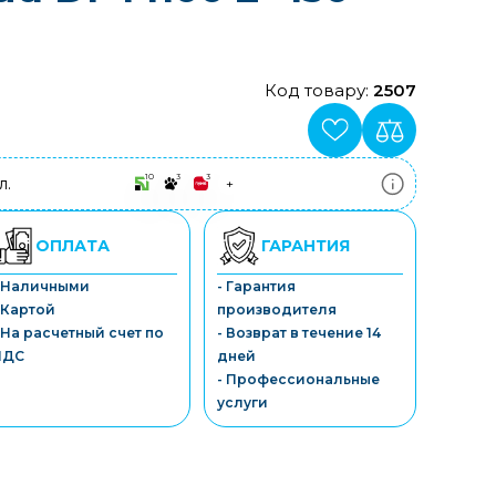
Код товару:
2507
10
3
3
л.
+
ПриватБанк
3-10 платежів, кредит 0.01%
Монобанк
ОПЛАТА
ГАРАНТИЯ
3-7 платежів, кредит 0.01%
ПУМБ
- Наличными
- Гарантия
3-10 платежів, кредит 0.01%
 Картой
производителя
А-Банк
3-10 платежів, кредит 0.01%
 На расчетный счет по
- Возврат в течение 14
OTP-Банк
НДС
дней
3-10 платежів, кредит 0.01%
- Профессиональные
Sens-Банк
услуги
3-10 платежів, кредит 0.01%