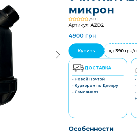
микрон
0
Артикул:
AZD2
4900 грн
Купить
від
390
грн/п
ДОСТАВКА
- Новой Почтой
- Курьером по Днепру
-
- Самовывоз
-
Особенности