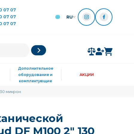
0 07 07
0 07 07
RU
0 07 07
Дополнительное
оборудование и
АКЦИИ
комплектующие
130 микрон
ханической
d DF M100 2" 130