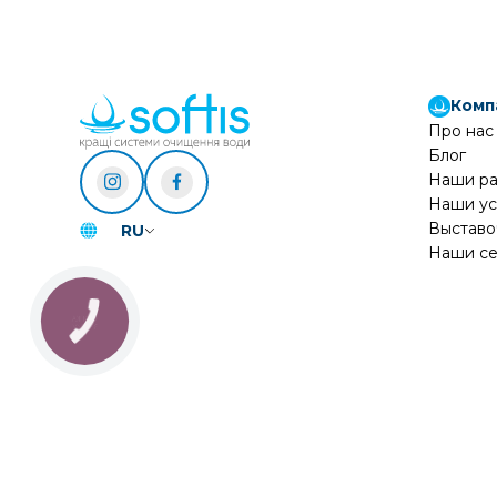
Комп
Про нас
Блог
Наши р
Наши ус
Выставо
RU
Наши се