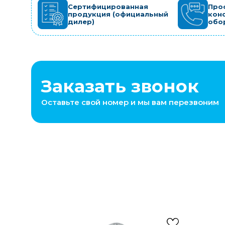
Сертифицированная
Про
продукция (официальный
кон
дилер)
обо
Заказать звонок
Оставьте свой номер и мы вам перезвоним