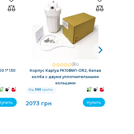
0
0 1" 130
Корпус Kaplya FK10BW1-OR2, белая
Автомат
колба с двумя уплотнительными
обратной
кольцами
10
3
3
10
3
3
Від
390
грн/пл.
Від
390
гр
Купить
Купить
2073 грн
11610 г