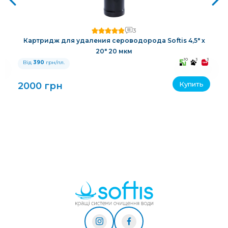
3
Картридж для удаления сероводорода Softis 4,5" х
20" 20 мкм
3
10
3
3
Від
390
грн/пл.
Купить
2000 грн