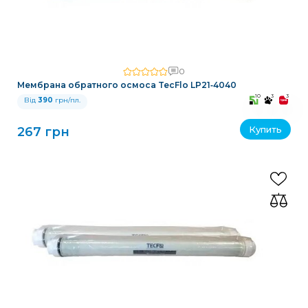
0
Мембрана обратного осмоса TecFlo LP21‑4040
10
3
3
Від
390
грн/пл.
Купить
267 грн