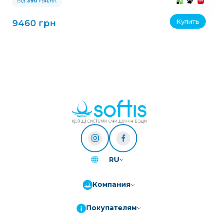
Від
390
грн/пл.
Купить
9460 грн
RU
Компания
Покупателям