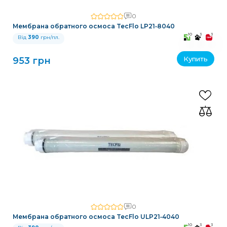
0
Мембрана обратного осмоса TecFlo LP21‑8040
10
3
3
Від
390
грн/пл.
Купить
953 грн
0
Мембрана обратного осмоса TecFlo ULP21‑4040
10
3
3