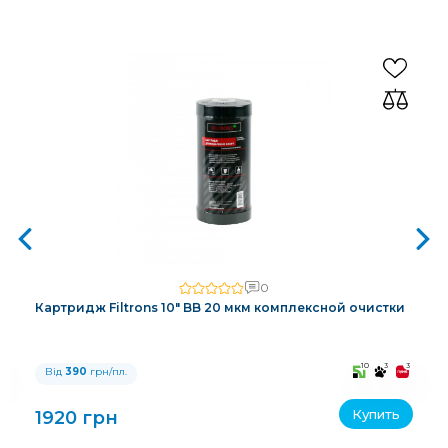
0
Картридж Filtrons 10" BB 20 мкм комплексной очистки
3
10
3
3
Від
390
грн/пл.
Купить
1920 грн