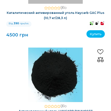
0
Каталитический активированный уголь Haycarb GAC Plus
(10,7 кг/28,3 л)
10
3
3
Від
390
грн/пл.
Купить
4500 грн
0