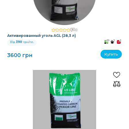
0
Активированный уголь AGL (28,3 л)
10
3
3
Від
390
грн/пл.
Купить
3600 грн