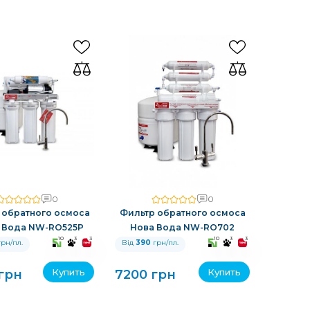
0
0
 обратного осмоса
Фильтр обратного осмоса
 Вода NW-RO525P
Нова Вода NW-RO702
10
3
3
10
3
3
рн/пл.
Від
390
грн/пл.
Купить
Купить
 грн
7200 грн