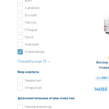
BWT
Canature
Ecosoft
Filtrons
FITaqua
Fjord
Hidrotek
Новая Вода
Показать еще 13
Фильтр
Новая
Вид корпуса
Від
390
г
Закрытый
Открытый
14055
Дополнительные этапы очистки
Минерализатор