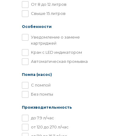
От 8 до 12 литров
Свыше 15 литров
Особенности
Уведомление о замене
картриджей
Кран с LED индикатором
Автоматическая промывка
Помпа (насос)
С помпой
Без помпы
Производительнность
до 7.9 л/час
от 120 до 270 л/час