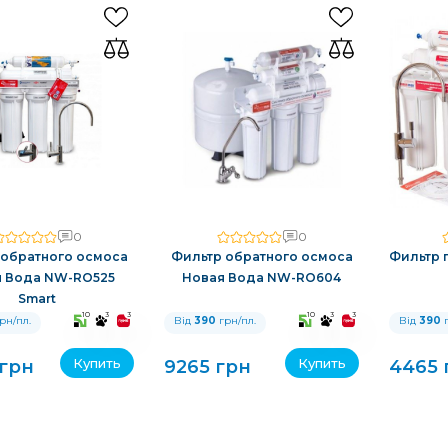
0
0
 обратного осмоса
Фильтр обратного осмоса
Фильтр 
 Вода NW-RO525
Новая Вода NW-RO604
Smart
10
3
3
10
3
3
рн/пл.
Від
390
грн/пл.
Від
390
г
Купить
Купить
 грн
9265 грн
4465 