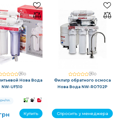
0
0
питьевой Нова Вода
Фильтр обратного осмоса
NW-UF510
Нова Вода NW-RO702P
10
3
3
рн/пл.
Купить
Спросить у менеджера
грн