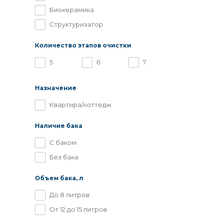
Биокерамика
Структуризатор
Количество этапов очистки
5
6
7
Назначение
Квартира/коттедж
Наличие бака
С баком
Без бака
Объем бака, л
До 8 литров
От 12 до 15 литров