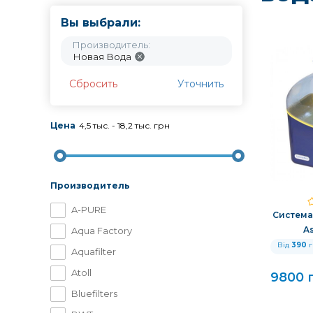
Вы выбрали:
Производитель:
Новая Вода
Сбросить
Уточнить
Цена
4,5 тыс.
-
18,2 тыс.
грн
Производитель
A-PURE
Система
A
Aqua Factory
Від
390
г
Aquafilter
Atoll
9800 
Bluefilters