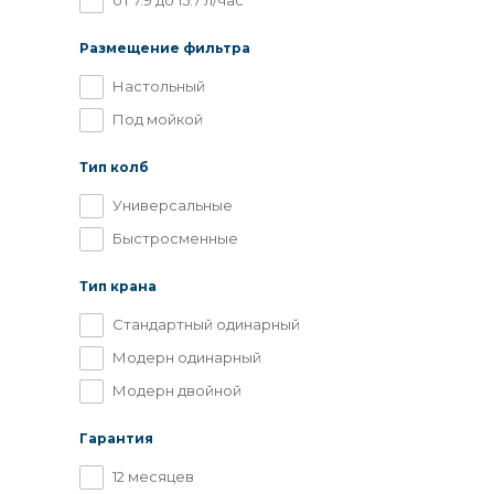
от 7.9 до 15.7 л/час
Размещение фильтра
Настольный
Под мойкой
Тип колб
Универсальные
Быстросменные
Тип крана
Стандартный одинарный
Модерн одинарный
Модерн двойной
Гарантия
12 месяцев