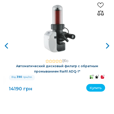
0
Автоматический дисковый фильтр с обратным
промыванием Raifil ADQ-1"
3
10
3
3
Від
390
грн/пл.
Купить
14190 грн