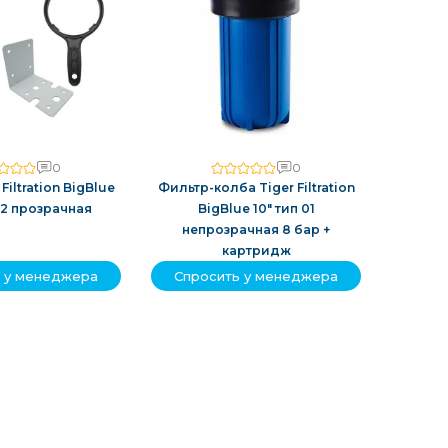
0
0
Filtration BigBlue
Фильтр-колба Tiger Filtration
02 прозрачная
BigBlue 10" тип 01
непрозрачная 8 бар +
картридж
 у менеджера
Спросить у менеджера