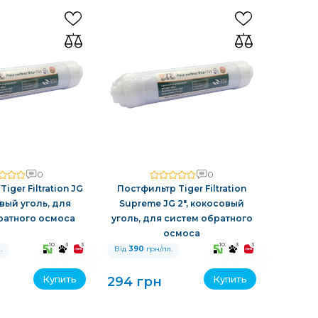
0
0
iger Filtration JG
Постфильтр Tiger Filtration
овый уголь, для
Supreme JG 2", кокосовый
ратного осмоса
уголь, для систем обратного
осмоса
10
3
3
10
3
3
.
Від
390
грн/пл.
Купить
Купить
294 грн