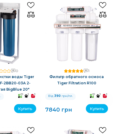
0
1
истки воды Tiger
Фильтр обратного осмоса
 TF-2BB20-03A 2-
Tiger Filtration R100
ая BigBlue 20"
10
3
3
10
3
3
.
Від
390
грн/пл.
Купить
Купить
7840 грн