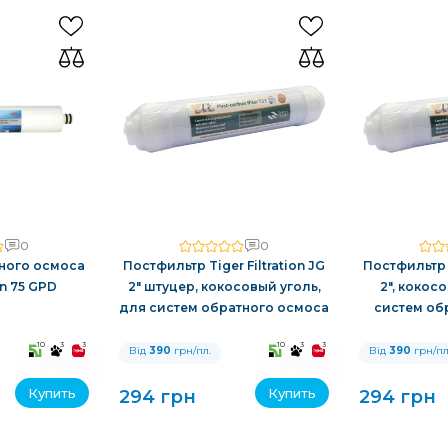
0
0
ного осмоса
Постфильтр Tiger Filtration JG
Постфильтр T
on 75 GPD
2" штуцер, кокосовый уголь,
2", кокос
для систем обратного осмоса
систем об
10
3
3
10
3
3
Від
390
грн/пл.
Від
390
грн/пл
Купить
Купить
294 грн
294 грн