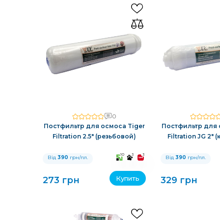
0
Постфильтр для осмоса Tiger
Постфильтр для 
Filtration 2.5" (резьбовой)
Filtration JG 2"
10
3
3
Від
390
грн/пл.
Від
390
грн/пл.
Купить
273 грн
329 грн