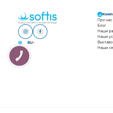
Комп
Про нас
Блог
Наши р
Наши ус
Выставо
RU
Наши се