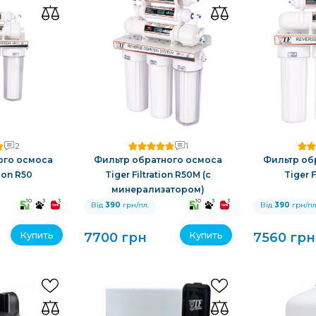
2
1
ого осмоса
Фильтр обратного осмоса
Фильтр об
tion R50
Tiger Filtration R50M (с
Tiger F
минерализатором)
10
3
3
10
3
3
Від
390
грн/пл.
Від
390
грн/пл
Купить
Купить
7700 грн
7560 грн