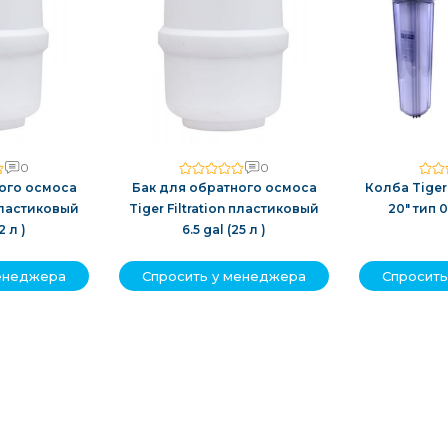
0
0
ого осмоса
Бак для обратного осмоса
Колба Tiger 
 пластиковый
Tiger Filtration пластиковый
20" тип 
2 л )
6.5 gal (25 л )
менеджера
Спросить у менеджера
Спросить