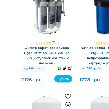
0
Фильтр обратного осмоса
Фильтр-колба Tig
Tiger Filtration ROE3-750-BP-
BigBlue 10"
EZ-S (7 ступеней очистки, с
непрозрачная
насосом)
картридж у
10
3
3
Від
390
грн/пл.
Від
390
грн/пл.
Купить
11126 грн
1778 грн