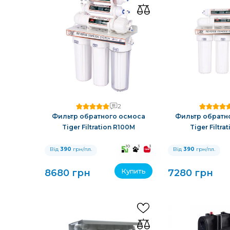
2
Фильтр обратного осмоса
Фильтр обратн
Tiger Filtration R100M
Tiger Filtra
10
3
3
Від
390
грн/пл.
Від
390
грн/пл.
Купить
8680 грн
7280 грн