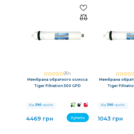
0
Мембрана обратного осмоса
Мембрана обрат
Tiger Filtration 500 GPD
Tiger Filtrati
10
3
3
Від
390
грн/пл.
Від
390
грн/пл.
Купить
4469 грн
1043 грн