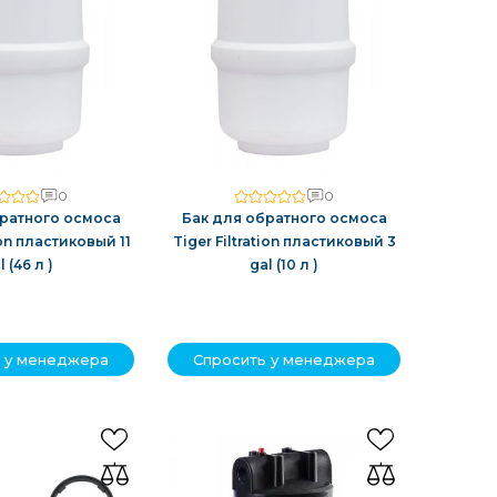
0
0
братного осмоса
Бак для обратного осмоса
ion пластиковый 11
Tiger Filtration пластиковый 3
l (46 л )
gal (10 л )
 у менеджера
Спросить у менеджера