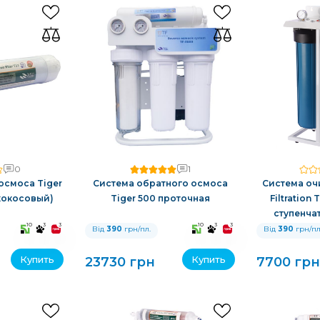
0
1
осмоса Tiger
Система обратного осмоса
Система оч
 (кокосовый)
Tiger 500 проточная
Filtration
ступенчат
10
3
3
10
3
3
Від
390
грн/пл.
Від
390
грн/пл
Купить
Купить
23730 грн
7700 грн