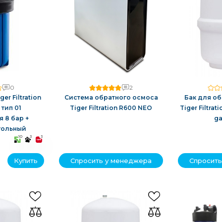
0
2
er Filtration
Система обратного осмоса
Бак для о
 тип 01
Tiger Filtration R600 NEO
Tiger Filtrat
 8 бар +
ga
гольный
10
3
3
Купить
Спросить у менеджера
Спросить