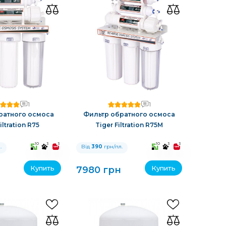
1
1
ратного осмоса
Фильтр обратного осмоса
iltration R75
Tiger Filtration R75M
10
3
3
10
3
3
.
Від
390
грн/пл.
Купить
Купить
7980 грн