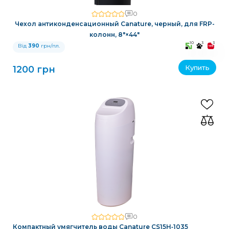
0
Чехол антиконденсационный Canature, черный, для FRP-
колонн, 8″×44″
10
3
3
Від
390
грн/пл.
Купить
1200 грн
0
Компактный умягчитель воды Canature CS15H‑1035