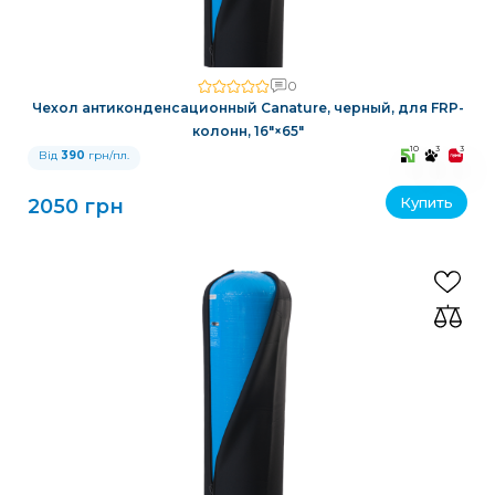
0
Чехол антиконденсационный Canature, черный, для FRP-
колонн, 16″×65″
10
3
3
Від
390
грн/пл.
Купить
2050 грн