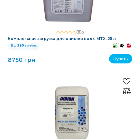
0
Комплексная загрузка для очистки воды MTX, 25 л
10
3
3
Від
390
грн/пл.
Купить
8750 грн