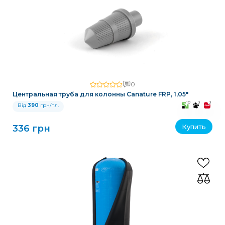
0
Центральная труба для колонны Canature FRP, 1,05″
10
3
3
Від
390
грн/пл.
Купить
336 грн