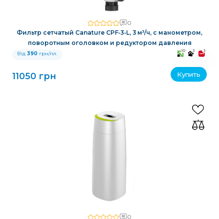
0
Фильтр сетчатый Canature CPF‑3‑L, 3 м³/ч, с манометром,
поворотным оголовком и редуктором давления
10
3
3
Від
390
грн/пл.
Купить
11050 грн
0