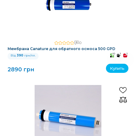
0
Мембрана Canature для обратного осмоса 500 GPD
10
3
3
Від
390
грн/пл.
Купить
2890 грн