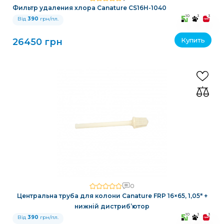
Фильтр удаления хлора Canature CS16H-1040
10
3
3
Від
390
грн/пл.
Купить
26450 грн
0
Центральна труба для колони Canature FRP 16×65, 1,05″ +
нижній дистриб’ютор
10
3
3
Від
390
грн/пл.