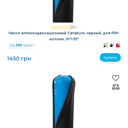
0
Чехол антиконденсационный Canature, черный, для FRP-
колонн, 10″×35″
10
3
3
Від
390
грн/пл.
Купить
1450 грн