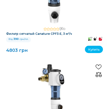
0
Фильтр сетчатый Canature CPF3‑E, 3 м³/ч
10
3
3
Від
390
грн/пл.
Купить
4803 грн