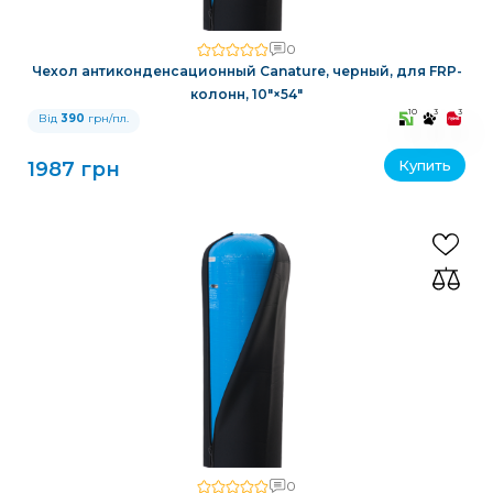
0
Чехол антиконденсационный Canature, черный, для FRP-
колонн, 10″×54″
10
3
3
Від
390
грн/пл.
Купить
1987 грн
0