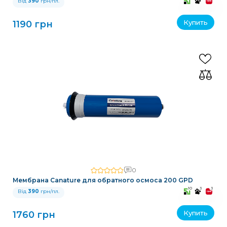
Від
390
грн/пл.
Купить
1190 грн
0
Мембрана Canature для обратного осмоса 200 GPD
10
3
3
Від
390
грн/пл.
Купить
1760 грн