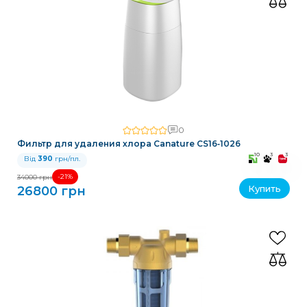
0
Фильтр для удаления хлора Canature CS16‑1026
10
3
3
Від
390
грн/пл.
-21%
34000 грн
Купить
26800 грн