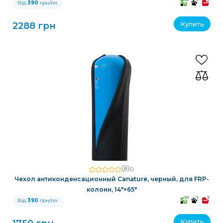
Від
390
грн/пл.
Купить
2288 грн
0
Чехол антиконденсационный Canature, черный, для FRP-
колонн, 14″×65″
10
3
3
Від
390
грн/пл.
Купить