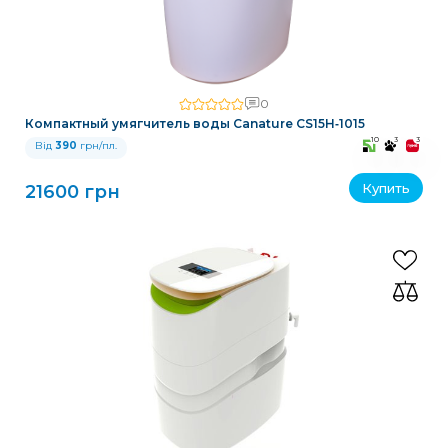
0
Компактный умягчитель воды Canature CS15H‑1015
10
3
3
Від
390
грн/пл.
Купить
21600 грн