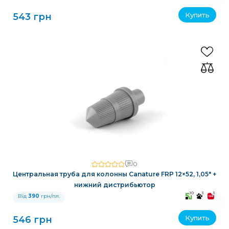
Купить
543 грн
0
Центральная труба для колонны Canature FRP 12×52, 1,05″ +
нижний дистрибьютор
10
3
3
Від
390
грн/пл.
Купить
546 грн