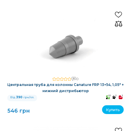
0
Центральная труба для колонны Canature FRP 13×54, 1,05″ +
нижний дистрибьютор
10
3
3
Від
390
грн/пл.
Купить
546 грн