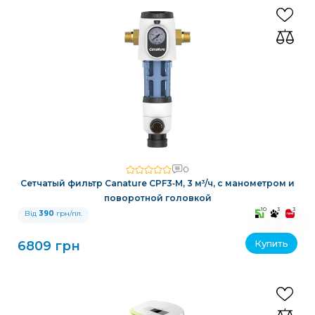
0
Сетчатый фильтр Canature CPF3‑M, 3 м³/ч, с манометром и
поворотной головкой
10
3
3
Від
390
грн/пл.
Купить
6809 грн