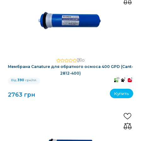
0
Мембрана Canature для обратного осмоса 400 GPD (Cant-
2812-400)
10
3
3
Від
390
грн/пл.
Купить
2763 грн