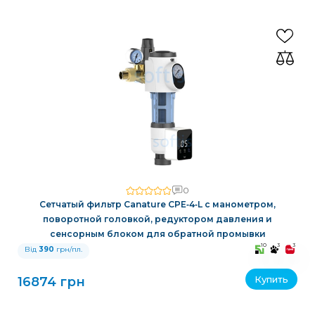
0
Сетчатый фильтр Canature CPE‑4‑L с манометром,
поворотной головкой, редуктором давления и
сенсорным блоком для обратной промывки
10
3
3
Від
390
грн/пл.
Купить
16874 грн