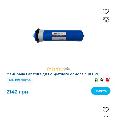
0
Мембрана Canature для обратного осмоса 300 GPD
10
3
3
Від
390
грн/пл.
Купить
2142 грн