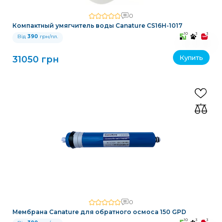
0
Компактный умягчитель воды Canature CS16H-1017
10
3
3
Від
390
грн/пл.
Купить
31050 грн
0
Мембрана Canature для обратного осмоса 150 GPD
10
3
3