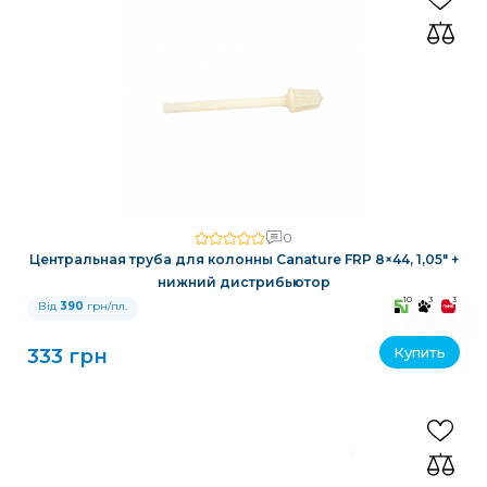
0
Центральная труба для колонны Canature FRP 8×44, 1,05″ +
нижний дистрибьютор
10
3
3
Від
390
грн/пл.
Купить
333 грн