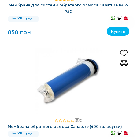
Мембрана для системы обратного осмоса Canature 1812-
75G
10
3
3
Від
390
грн/пл.
Купить
850 грн
0
Мембрана обратного осмоса Canature (400 гал./сутки)
10
3
3
Від
390
грн/пл.