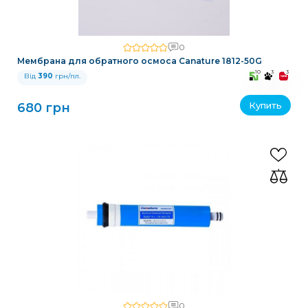
0
Мембрана для обратного осмоса Canature 1812-50G
10
3
3
Від
390
грн/пл.
Купить
680 грн
0