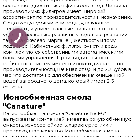
составляет двести тысяч фильтров в год. Линейка
производимых фильтров имеет широкий
ассортимент по производительности и назначению.
Сюда входят умягчители воды, удаляющие
жесткость, и универсальные фильтры, которые
удаляют несколько различных видов загрязнений,
таких как железо, марганец, жесткость и тому
подобное. Кабинетные фильтры очистки воды
комплектуются собственными автоматическими
блоками управления. Производительность
кабинетных систем имеет широкий диапазон по
производительности, начиная от 0,5 и до 2,2 кубов в
час, что достаточно для обеспечения очищенной
водой загородного дома, который имеет 2-3
санузла.
Ионообменная смола
"Canature"
Катионообменная смола "Canature Na FG",
выпускаемая компанией, имеет высокую обменную
емкость, износостойкость, характеристики и
превосходное качество. Ионообменная смола
удалит не только превышение солей жесткости, но и