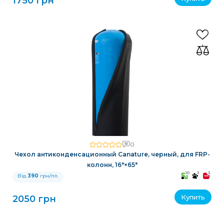
1750 грн
0
Чехол антиконденсационный Canature, черный, для FRP-
колонн, 16″×65″
10
3
3
Від
390
грн/пл.
Купить
2050 грн