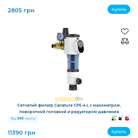
Купить
2805 грн
0
Сетчатый фильтр Canature CPE‑4‑L с манометром,
поворотной головкой и редуктором давления
10
3
3
Від
390
грн/пл.
Купить
11390 грн