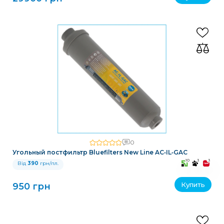
0
Угольный постфильтр Bluefilters New Line AC‑IL‑GAC
10
3
3
Від
390
грн/пл.
Купить
950 грн