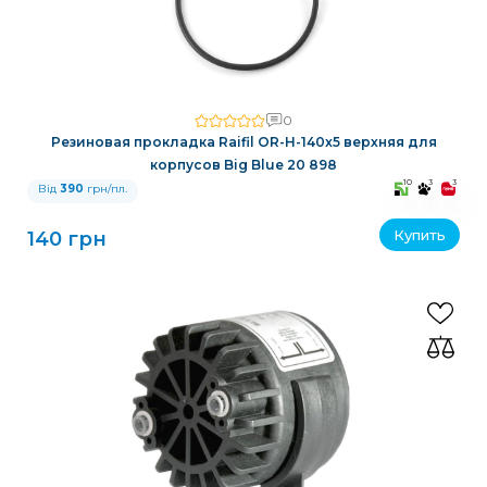
0
Резиновая прокладка Raifil OR-H-140x5 верхняя для
корпусов Big Blue 20 898
10
3
3
Від
390
грн/пл.
Купить
140 грн