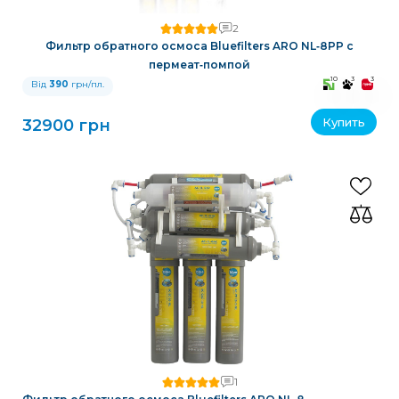
2
Фильтр обратного осмоса Bluefilters ARO NL‑8PP с
пермеат‑помпой
10
3
3
Від
390
грн/пл.
Купить
32900 грн
1