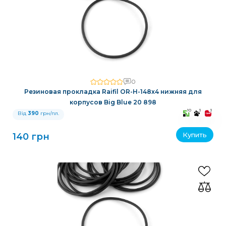
0
Резиновая прокладка Raifil OR-H-148x4 нижняя для
корпусов Big Blue 20 898
10
3
3
Від
390
грн/пл.
Купить
140 грн