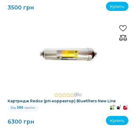
Купить
3500 грн
0
Картридж Redox (pH‑корректор) Bluefilters New Line
10
3
3
Від
390
грн/пл.
Купить
6300 грн