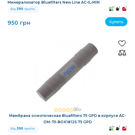
Минерализатор Bluefilters New Line AC‑IL‑MIN
10
3
3
Від
390
грн/пл.
Купить
950 грн
0
Мембрана осмотическая Bluefilters 75 GPD в корпусе AC-
OM-75-BOX1812S 75 GPD
10
3
3
Від
390
грн/пл.