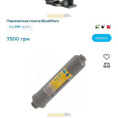
0
Пермеатная помпа Bluefilters
10
3
3
Від
390
грн/пл.
Купить
7500 грн
0