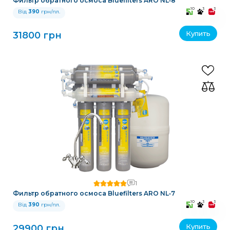
Фильтр обратного осмоса Bluefilters ARO NL‑8
10
3
3
Від
390
грн/пл.
Купить
31800 грн
1
Фильтр обратного осмоса Bluefilters ARO NL‑7
10
3
3
Від
390
грн/пл.
Купить
29900 грн