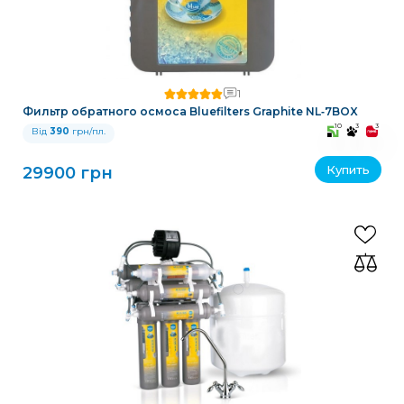
1
Фильтр обратного осмоса Bluefilters Graphite NL‑7BOX
10
3
3
Від
390
грн/пл.
Купить
29900 грн