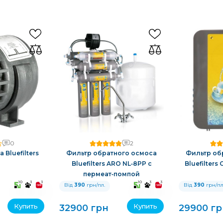
0
2
Bluefilters
Фильтр обратного осмоса
Фильтр об
Bluefilters ARO NL‑8PP с
Bluefilters
пермеат‑помпой
10
3
3
10
3
3
Від
390
грн/пл.
Від
390
грн/пл
Купить
Купить
32900 грн
29900 гр