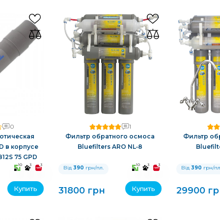
0
1
отическая
Фильтр обратного осмоса
Фильтр об
PD в корпусе
Bluefilters ARO NL‑8
Bluefil
12S 75 GPD
10
3
3
10
3
3
Від
390
грн/пл.
Від
390
грн/пл
Купить
Купить
31800 грн
29900 гр