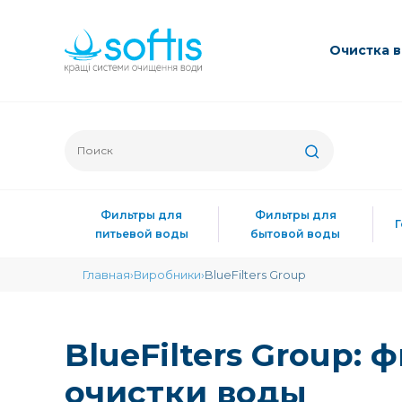
Очиcтка 
Фильтры для
Фильтры для
питьевой воды
бытовой воды
Главная
Виробники
BlueFilters Group
BlueFilters Group:
очистки воды