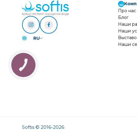
Комп
Про нас
Блог
Наши р
Наши ус
Выставо
RU
Наши се
Softis © 2016-2026