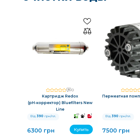
0
Картридж Redox
Пермеатная помпа 
(pH‑корректор) Bluefilters New
Line
10
3
3
Від
390
грн/пл.
Від
390
грн/пл.
Купить
6300 грн
7500 грн