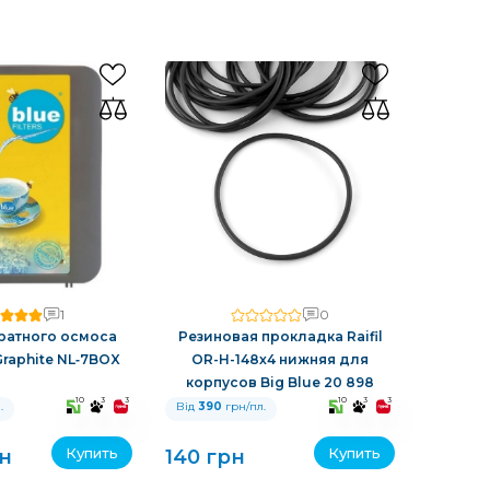
1
0
ратного осмоса
Резиновая прокладка Raifil
 Graphite NL‑7BOX
OR-H-148x4 нижняя для
корпусов Big Blue 20 898
10
3
3
10
3
3
.
Від
390
грн/пл.
Купить
Купить
н
140 грн