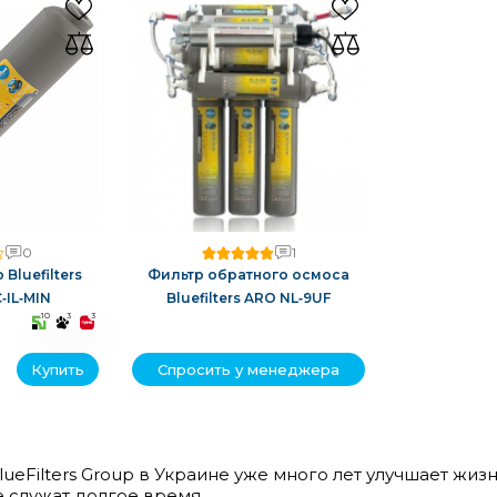
0
1
Bluefilters
Фильтр обратного осмоса
‑IL‑MIN
Bluefilters ARO NL‑9UF
10
3
3
Купить
Спросить у менеджера
eFilters Group в Украине уже много лет улучшает жи
 служат долгое время.