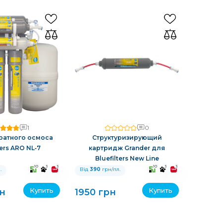
1
0
ратного осмоса
Структуризирующий
ters ARO NL‑7
картридж Grander для
Bluefilters New Line
10
3
3
10
3
3
.
Від
390
грн/пл.
Купить
Купить
н
1950 грн