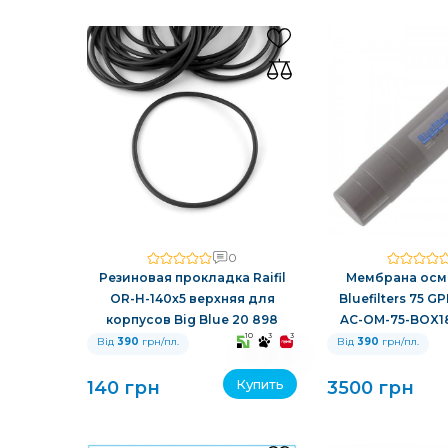
0
Резиновая прокладка Raifil
Мембрана осм
OR-H-140x5 верхняя для
Bluefilters 75 G
корпусов Big Blue 20 898
AC-OM-75-BOX18
10
3
3
Від
390
грн/пл.
Від
390
грн/пл.
Купить
140 грн
3500 грн