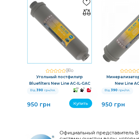
0
Угольный постфильтр
Минерализатор 
Bluefilters New Line AC‑IL‑GAC
New Line AC
10
3
3
Від
390
грн/пл.
Від
390
грн/пл.
Купить
950 грн
950 грн
Официальный представитель Blu
системы очистки воды, которые